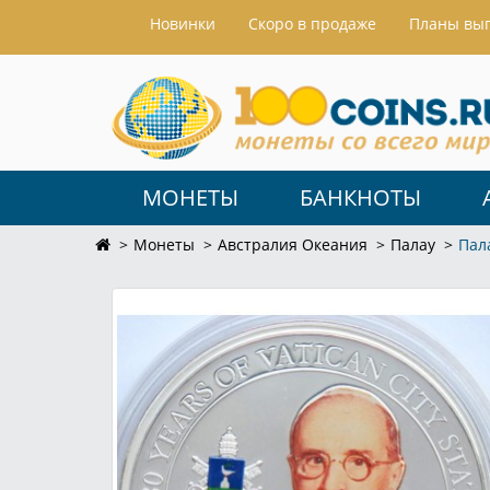
Hовинки
Скоро в продаже
Планы вы
МОНЕТЫ
БАНКНОТЫ
Монеты
Австралия Океания
Палау
Пал