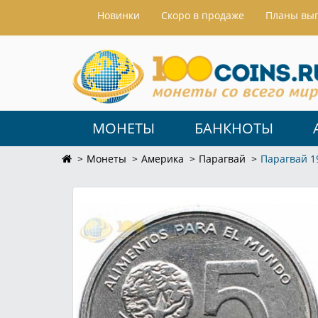
Hовинки
Скоро в продаже
Планы вы
МОНЕТЫ
БАНКНОТЫ
Монеты
Америка
Парагвай
Парагвай 1