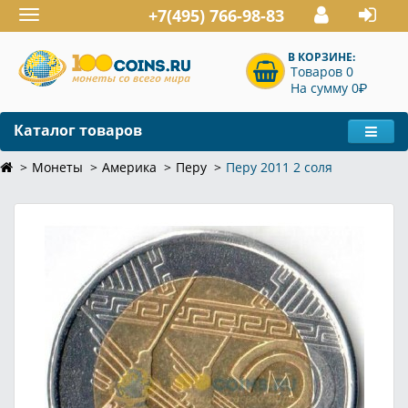
+7(495) 766-98-83
Toggle
navigation
В КОРЗИНЕ:
Товаров 0
P
На сумму 0
Каталог товаров
Монеты
Америка
Перу
Перу 2011 2 соля