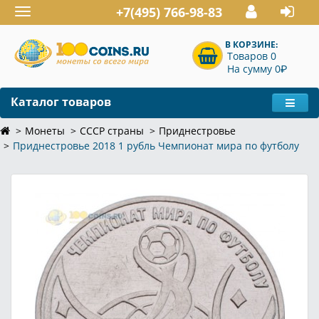
+7(495) 766-98-83
Toggle
navigation
В КОРЗИНЕ:
Товаров 0
P
На сумму 0
Каталог товаров
Монеты
СССР страны
Приднестровье
Приднестровье 2018 1 рубль Чемпионат мира по футболу