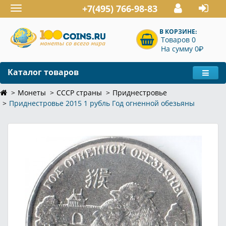
+7(495) 766-98-83
Toggle
navigation
В КОРЗИНЕ:
Товаров 0
P
На сумму 0
Каталог товаров
Монеты
СССР страны
Приднестровье
Приднестровье 2015 1 рубль Год огненной обезьяны