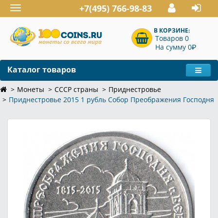
+7(495) 766-98-83
Toggle
navigation
В КОРЗИНЕ:
Товаров 0
P
На сумму 0
Каталог товаров
Монеты
СССР страны
Приднестровье
Приднестровье 2015 1 рубль Собор Преображения Господня