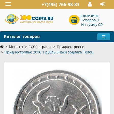
+7(495) 766-98-83
Toggle
navigation
В КОРЗИНЕ:
Товаров 0
P
На сумму 0
Каталог товаров
Монеты
СССР страны
Приднестровье
Приднестровье 2016 1 рубль Знаки зодиака Телец