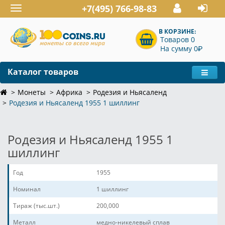
+7(495) 766-98-83
Toggle
navigation
В КОРЗИНЕ:
Товаров 0
P
На сумму 0
Каталог товаров
Монеты
Африка
Родезия и Ньясаленд
Родезия и Ньясаленд 1955 1 шиллинг
Родезия и Ньясаленд 1955 1
шиллинг
Год
1955
Номинал
1 шиллинг
Тираж (тыс.шт.)
200,000
Металл
медно-никелевый сплав