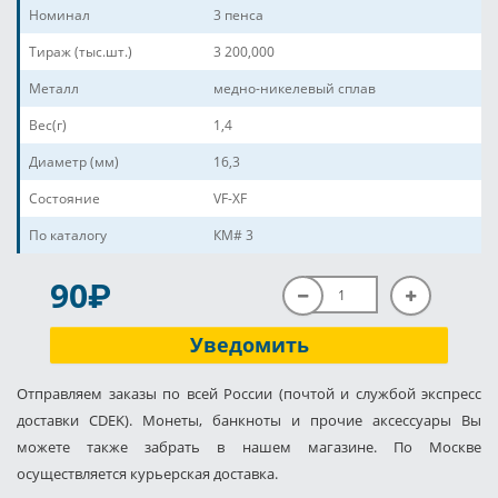
Номинал
3 пенса
Тираж (тыс.шт.)
3 200,000
Металл
медно-никелевый сплав
Вес(г)
1,4
Диаметр (мм)
16,3
Состояние
VF-XF
По каталогу
КМ# 3
P
90
Уведомить
Отправляем заказы по всей России (почтой и службой экспресс
доставки CDEK). Монеты, банкноты и прочие аксессуары Вы
можете также забрать в нашем магазине. По Москве
осуществляется курьерская доставка.