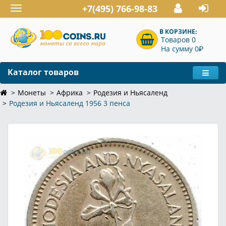
+7(495) 766-98-83
Toggle
navigation
В КОРЗИНЕ:
Товаров 0
P
На сумму 0
Каталог товаров
Монеты
Африка
Родезия и Ньясаленд
Родезия и Ньясаленд 1956 3 пенса