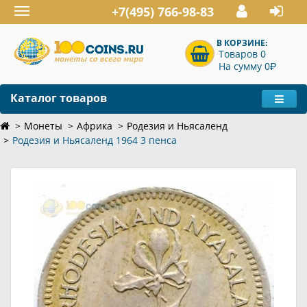
+7(495) 766-98-83
Toggle
navigation
В КОРЗИНЕ:
Товаров 0
P
На сумму 0
Каталог товаров
Монеты
Африка
Родезия и Ньясаленд
Родезия и Ньясаленд 1964 3 пенса