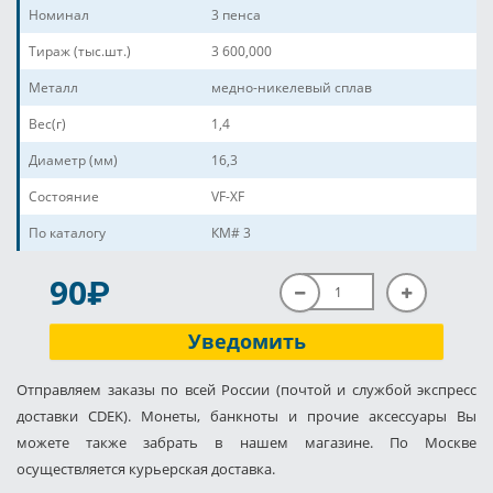
Номинал
3 пенса
Тираж (тыс.шт.)
3 600,000
Металл
медно-никелевый сплав
Вес(г)
1,4
Диаметр (мм)
16,3
Состояние
VF-XF
По каталогу
КМ# 3
P
90
Уведомить
Отправляем заказы по всей России (почтой и службой экспресс
доставки CDEK). Монеты, банкноты и прочие аксессуары Вы
можете также забрать в нашем магазине. По Москве
осуществляется курьерская доставка.