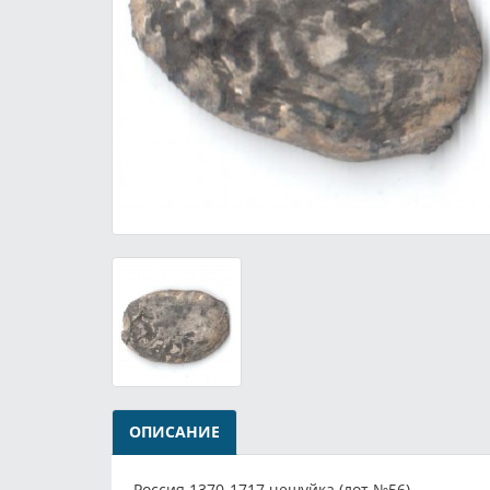
ОПИСАНИЕ
Россия 1370-1717 чешуйка (лот №56).