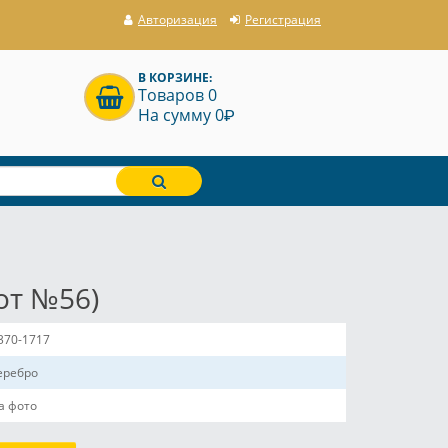
Авторизация
Регистрация
В КОРЗИНЕ:
Товаров 0
P
На сумму 0
от №56)
370-1717
еребро
а фото