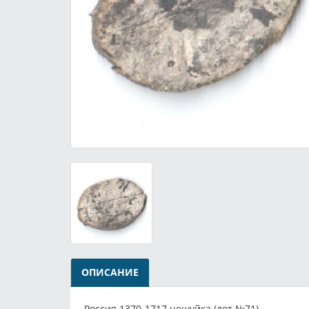
ОПИСАНИЕ
Россия 1370-1717 чешуйка (лот №71).