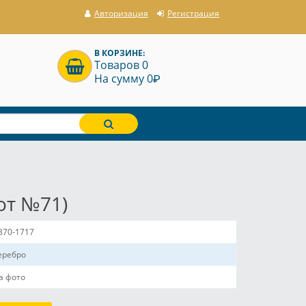
Авторизация
Регистрация
В КОРЗИНЕ:
Товаров 0
P
На сумму 0
от №71)
370-1717
еребро
а фото