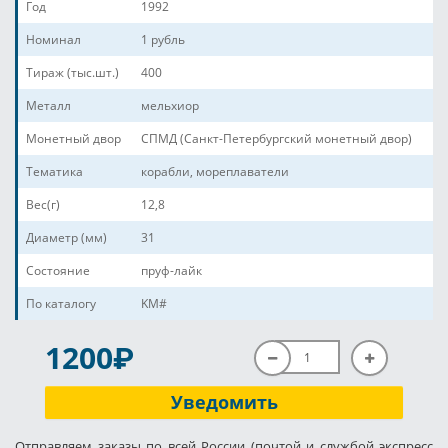
Год
1992
Номинал
1 рубль
Тираж (тыс.шт.)
400
Металл
мельхиор
Монетный двор
СПМД (Санкт-Петербургский монетный двор)
Тематика
корабли, мореплаватели
Вес(г)
12,8
Диаметр (мм)
31
Состояние
пруф-лайк
По каталогу
KM#
P
1200
Уведомить
Отправляем заказы по всей России (почтой и службой экспресс