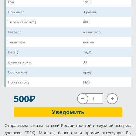
Год
1992
Номинал
3 рубля
Тираж (тыс.шт.)
400
Металл
мельхиор
Тематика
война
Вес(г)
14,35
Диаметр (мм)
33
Состояние
пруф
По каталогу
KM#
P
500
Уведомить
Отправляем заказы по всей России (почтой и службой экспресс
доставки CDEK). Монеты, банкноты и прочие аксессуары Вы