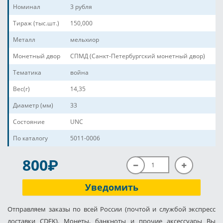
Номинал
3 рубля
Тираж (тыс.шт.)
150,000
Металл
мельхиор
Монетный двор
СПМД (Санкт-Петербургский монетный двор)
Тематика
война
Вес(г)
14,35
Диаметр (мм)
33
Состояние
UNC
По каталогу
5011-0006
P
800
Уведомить
Отправляем заказы по всей России (почтой и службой экспресс
доставки CDEK). Монеты, банкноты и прочие аксессуары Вы