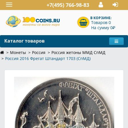
+7(495) 766-98-83
Toggle
navigation
В КОРЗИНЕ:
Товаров 0
P
На сумму 0
Каталог товаров
Монеты
Россия
Россия жетоны ММД СпМД
Россия 2016 Фрегат Штандарт 1703 (СпМД)