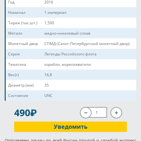
Год
2016
Номинал
1 империал
Тираж (тыс.шт.)
1,500
Металл
медно-никелевый сплав
Монетный двор
СПМД (Санкт-Петербургский монетный двор)
Серия
Легенды Российского флота
Тематика
корабли, мореплаватели
Вес(г)
16,8
Диаметр (мм)
35
Состояние
UNC
P
490
Уведомить
Отправляем заказы по всей России (почтой и службой экспресс