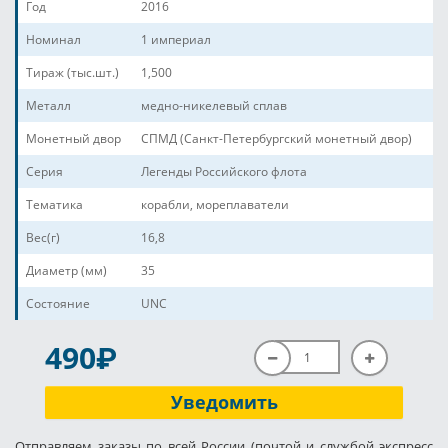
Год
2016
Номинал
1 империал
Тираж (тыс.шт.)
1,500
Металл
медно-никелевый сплав
Монетный двор
СПМД (Санкт-Петербургский монетный двор)
Серия
Легенды Российского флота
Тематика
корабли, мореплаватели
Вес(г)
16,8
Диаметр (мм)
35
Состояние
UNC
P
490
Уведомить
Отправляем заказы по всей России (почтой и службой экспресс