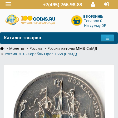
+7(495) 766-98-83
Toggle
navigation
В КОРЗИНЕ:
Товаров 0
P
На сумму 0
Каталог товаров
Монеты
Россия
Россия жетоны ММД СпМД
Россия 2016 Корабль Орел 1668 (СпМД)