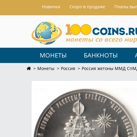
Hовинки
Скоро в продаже
Планы вы
МОНЕТЫ
БАНКНОТЫ
Монеты
Россия
Россия жетоны ММД СпМ