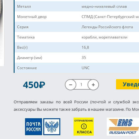
Металл
медно-никелевый сплав
Монетный двор
СПМД (Санкт-Петербургский м
Серия
Легенды Российского флота
Тематика
корабли, мореплаватели
Вес(г)
16,8
Диаметр (мм)
35
Состояние
UNC
P
450
Увед
Отправляем заказы по всей России (почтой и службой экс
аксессуары Вы можете также забрать в нашем магазине. По Мос