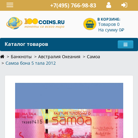
+7(495) 766-98-83
Toggle
navigation
В КОРЗИНЕ:
Товаров 0
P
На сумму 0
Каталог товаров
Банкноты
Австралия Океания
Самоа
Самоа бона 5 тала 2012