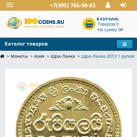
+7(495) 766-98-83
Toggle
navigation
В КОРЗИНЕ:
Товаров 0
P
На сумму 0
Каталог товаров
Монеты
Азия
Шри-Ланка
Шри-Ланка 2013 1 рупия