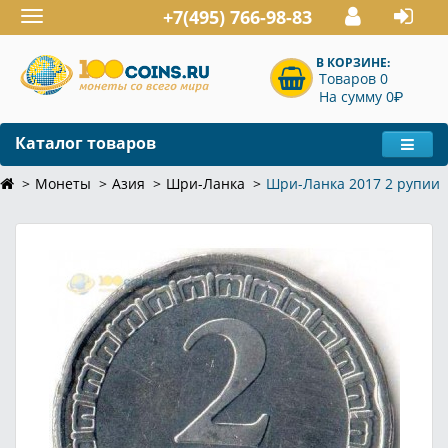
+7(495) 766-98-83
Toggle
navigation
В КОРЗИНЕ:
Товаров 0
P
На сумму 0
Каталог товаров
Монеты
Азия
Шри-Ланка
Шри-Ланка 2017 2 рупии