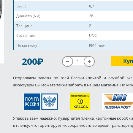
Вес(г)
8,7
Диаметр (мм)
28
Толщина
2
Состояние
UNC
По каталогу
KM# new
P
200
Ку
Отправляем заказы по всей России (почтой и службой экс
аксессуары Вы можете также забрать в нашем магазине. По Мос
Упаковываем надёжно: пузырчатая плёнка, картонные коробки
в пленку, что гарантирует их сохранность во время транспорти