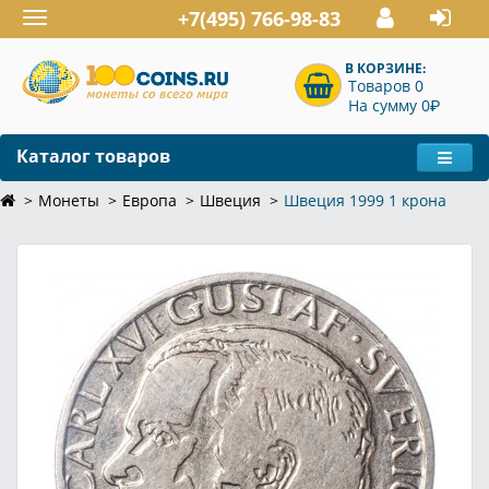
+7(495) 766-98-83
Toggle
navigation
В КОРЗИНЕ:
Товаров 0
P
На сумму 0
Каталог товаров
Монеты
Европа
Швеция
Швеция 1999 1 крона