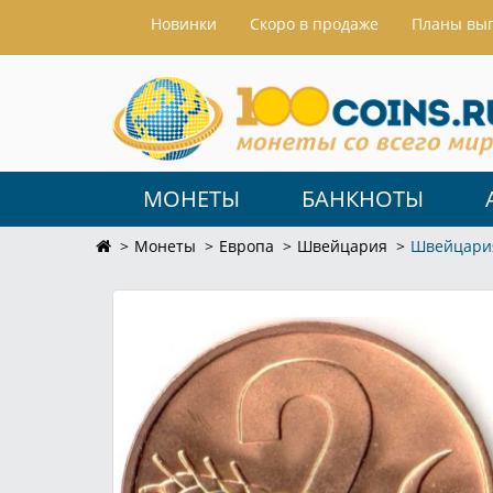
Hовинки
Скоро в продаже
Планы вы
МОНЕТЫ
БАНКНОТЫ
Монеты
Европа
Швейцария
Швейцария