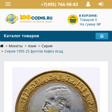
+7(495) 766-98-83
Toggle
navigation
В КОРЗИНЕ:
Товаров 0
P
На сумму 0
Каталог товаров
Монеты
Азия
Сирия
Сирия 1995 25 фунтов Хафез Асад