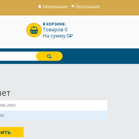
Авторизация
Регистрация
В КОРЗИНЕ:
Товаров 0
P
На сумму 0
нет
996-2003
NC
пить