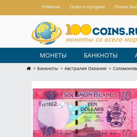
Hовинки
Скоро в продаже
Планы вы
МОНЕТЫ
БАНКНОТЫ
Банкноты
Австралия Океания
Соломонов