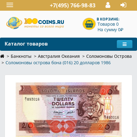
+7(495) 766-98-83
Toggle
navigation
В КОРЗИНЕ:
Товаров 0
P
На сумму 0
Каталог товаров
Банкноты
Австралия Океания
Соломоновы Острова
Соломоновы острова бона (016) 20 долларов 1986