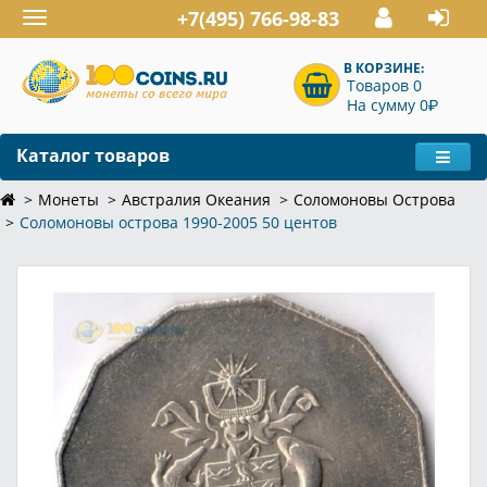
+7(495) 766-98-83
Toggle
navigation
В КОРЗИНЕ:
Товаров 0
P
На сумму 0
Каталог товаров
Монеты
Австралия Океания
Соломоновы Острова
Соломоновы острова 1990-2005 50 центов