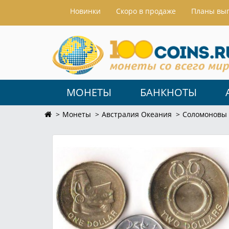
Hовинки
Скоро в продаже
Планы вы
МОНЕТЫ
БАНКНОТЫ
Монеты
Австралия Океания
Соломоновы