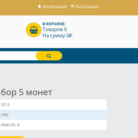
Авторизация
Регистрация
В КОРЗИНЕ:
Товаров 0
P
На сумму 0
бор 5 монет
2012
UNC
KM#235..9