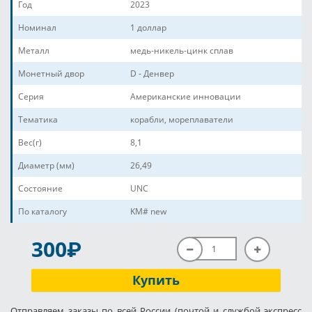
Год
2023
Номинал
1 доллар
Металл
медь-никель-цинк сплав
Монетный двор
D - Денвер
Серия
Американские инновации
Тематика
корабли, мореплаватели
Вес(г)
8,1
Диаметр (мм)
26,49
Состояние
UNC
По каталогу
KM# new
P
300
Купить
Отправляем заказы по всей России (почтой и службой экспресс