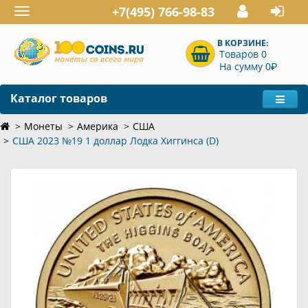
+7(495) 766-98-83
Toggle
navigation
В КОРЗИНЕ:
Товаров 0
P
На сумму 0
Каталог товаров
Монеты
Америка
США
США 2023 №19 1 доллар Лодка Хиггинса (D)