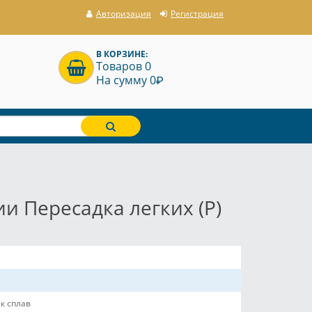
Авторизация
Регистрация
В КОРЗИНЕ:
Товаров 0
P
На сумму 0
и Пересадка легких (P)
к сплав