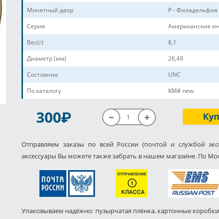
Монетный двор
P - Филадельфия
Серия
Американские и
Вес(г)
8,1
Диаметр (мм)
26,49
Состояние
UNC
По каталогу
KM# new
P
300
Ку
Отправляем заказы по всей России (почтой и службой экс
аксессуары Вы можете также забрать в нашем магазине. По Мос
Упаковываем надёжно: пузырчатая плёнка, картонные коробки