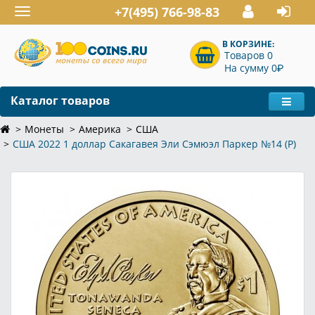
+7(495) 766-98-83
Toggle
navigation
В КОРЗИНЕ:
Товаров 0
P
На сумму 0
Каталог товаров
Монеты
Америка
США
США 2022 1 доллар Сакагавея Эли Сэмюэл Паркер №14 (P)