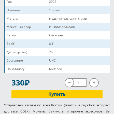
Год
2022
Номинал
1 доллар
Металл
медь-никель-цинк сплав
Монетный двор
P - Филадельфия
Серия
Сакагавея
Вес(г)
8,1
Диаметр (мм)
26,5
Состояние
UNC
По каталогу
KM# new
P
330
Купить
Отправляем заказы по всей России (почтой и службой экспресс
доставки CDEK). Монеты, банкноты и прочие аксессуары Вы