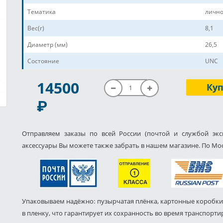
Тематика
лично
Вес(г)
8,1
Диаметр (мм)
26,5
Состояние
UNC
P
14500
Ку
Отправляем заказы по всей России (почтой и службой экс
аксессуары Вы можете также забрать в нашем магазине. По Мос
Упаковываем надёжно: пузырчатая плёнка, картонные коробки
в пленку, что гарантирует их сохранность во время транспорти