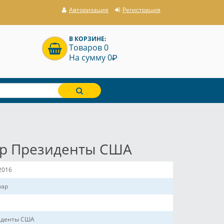
Авторизация
Регистрация
В КОРЗИНЕ:
Товаров 0
P
На сумму 0
ар Президенты США
2016
лар
иденты США