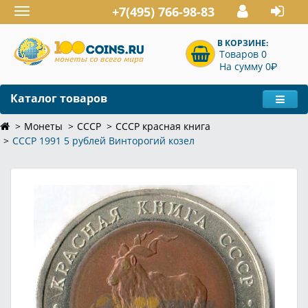
+7(495) 766-98-83
Toggle
navigation
В КОРЗИНЕ:
Товаров 0
P
На сумму 0
Каталог товаров
Монеты
СССР
СССР красная книга
СССР 1991 5 рублей Винторогий козел