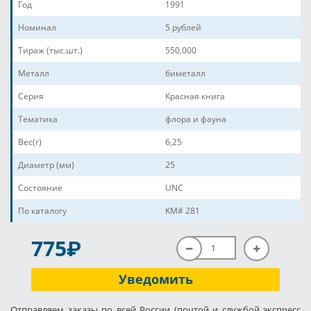
Год
1991
Номинал
5 рублей
Тираж (тыс.шт.)
550,000
Металл
биметалл
Серия
Красная книга
Тематика
флора и фауна
Вес(г)
6,25
Диаметр (мм)
25
Состояние
UNC
По каталогу
KM# 281
P
775
Уведомить
Отправляем заказы по всей России (почтой и службой экспресс