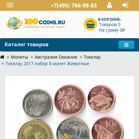
+7(495) 766-98-83
Toggle
navigation
В КОРЗИНЕ:
Товаров 0
P
На сумму 0
Каталог товаров
Монеты
Австралия Океания
Токелау
Токелау 2017 набор 8 монет Животные