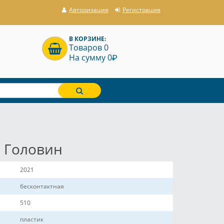
Авторизация
Регистрация
В КОРЗИНЕ:
Товаров 0
P
На сумму 0
р Головин
2021
бесконтактная
510
пластик