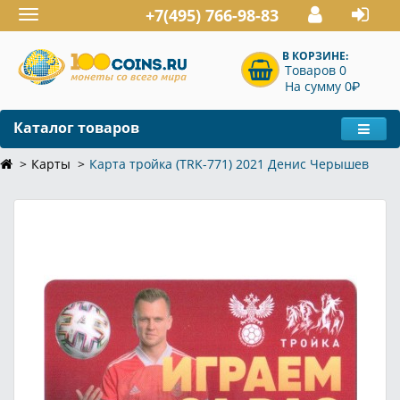
+7(495) 766-98-83
Toggle
navigation
В КОРЗИНЕ:
Товаров 0
P
На сумму 0
Каталог товаров
Карты
Карта тройка (TRK-771) 2021 Денис Черышев