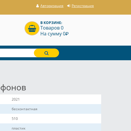
Авторизация
Регистрация
В КОРЗИНЕ:
Товаров 0
P
На сумму 0
афонов
2021
бесконтактная
510
пластик