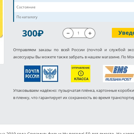
Состояние
По каталогу
P
300
Увед
Отправляем заказы по всей России (почтой и службой экс
аксессуары Вы можете также забрать в нашем магазине. По Мос
Упаковываем надёжно: пузырчатая плёнка, картонные коробки
в пленку, что гарантирует их сохранность во время транспорти
на 2019 года Союзмульфильм Ну погоди! 50 лет вместе. На кар