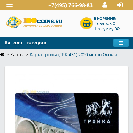
+7(495) 766-98-83
Toggle
navigation
В КОРЗИНЕ:
Товаров 0
P
На сумму 0
Каталог товаров
Карты
Карта тройка (TRK-431) 2020 метро Окская