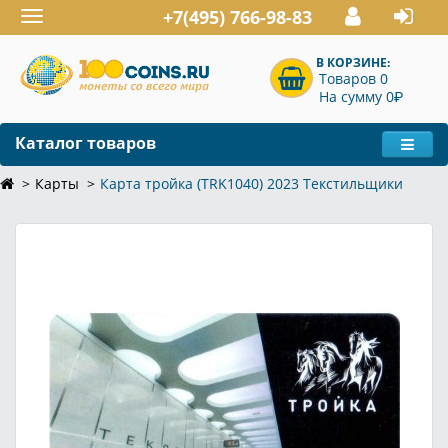
+7(495) 766-98-83
Toggle
navigation
В КОРЗИНЕ:
Товаров 0
P
На сумму 0
Каталог товаров
Карты
Карта тройка (TRK1040) 2023 Текстильщики