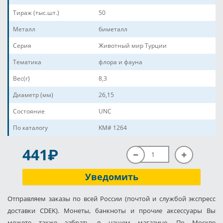
Тираж (тыс.шт.)
50
Металл
биметалл
Серия
Животный мир Турции
Тематика
флора и фауна
Вес(г)
8,3
Диаметр (мм)
26,15
Состояние
UNC
По каталогу
KM# 1264
P
441
Уведомить
Отправляем заказы по всей России (почтой и службой экспресс
доставки CDEK). Монеты, банкноты и прочие аксессуары Вы
можете также забрать в нашем магазине. По Москве