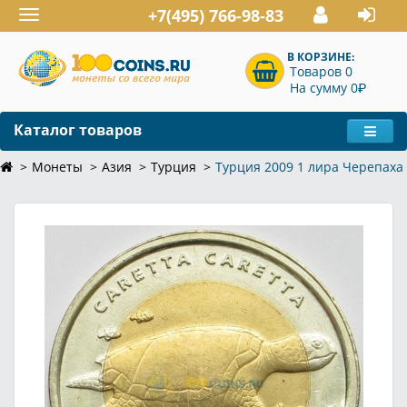
+7(495) 766-98-83
Toggle
navigation
В КОРЗИНЕ:
Товаров 0
P
На сумму 0
Каталог товаров
Монеты
Азия
Турция
Турция 2009 1 лира Черепаха