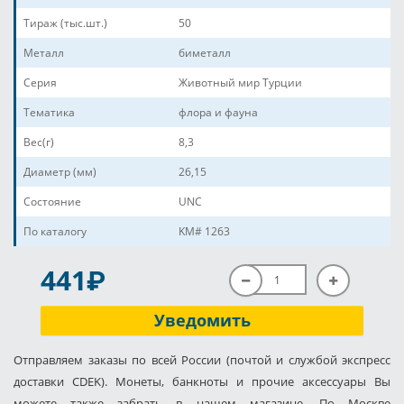
Тираж (тыс.шт.)
50
Металл
биметалл
Серия
Животный мир Турции
Тематика
флора и фауна
Вес(г)
8,3
Диаметр (мм)
26,15
Состояние
UNC
По каталогу
KM# 1263
P
441
Уведомить
Отправляем заказы по всей России (почтой и службой экспресс
доставки CDEK). Монеты, банкноты и прочие аксессуары Вы
можете также забрать в нашем магазине. По Москве