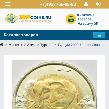
+7(495) 766-98-83
Toggle
navigation
В КОРЗИНЕ:
Товаров 0
P
На сумму 0
Каталог товаров
Монеты
Азия
Турция
Турция 2009 1 лира Слон