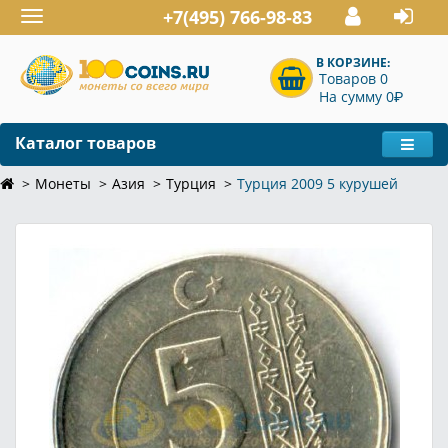
+7(495) 766-98-83
Toggle
navigation
В КОРЗИНЕ:
Товаров 0
P
На сумму 0
Каталог товаров
Монеты
Азия
Турция
Турция 2009 5 курушей