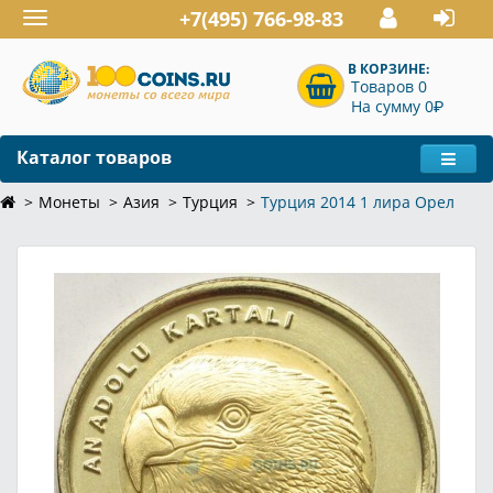
+7(495) 766-98-83
Toggle
navigation
В КОРЗИНЕ:
Товаров 0
P
На сумму 0
Каталог товаров
Монеты
Азия
Турция
Турция 2014 1 лира Орел