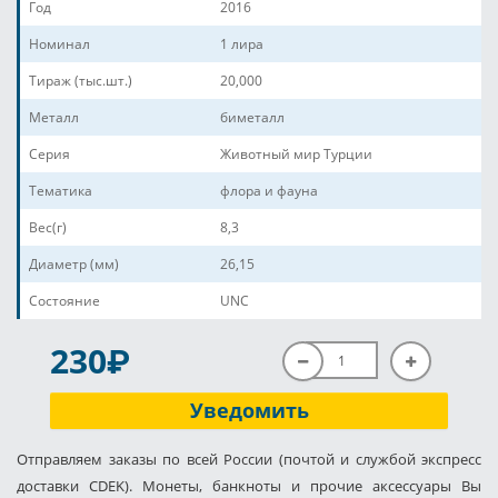
Год
2016
Номинал
1 лира
Тираж (тыс.шт.)
20,000
Металл
биметалл
Серия
Животный мир Турции
Тематика
флора и фауна
Вес(г)
8,3
Диаметр (мм)
26,15
Состояние
UNC
P
230
Уведомить
Отправляем заказы по всей России (почтой и службой экспресс
доставки CDEK). Монеты, банкноты и прочие аксессуары Вы