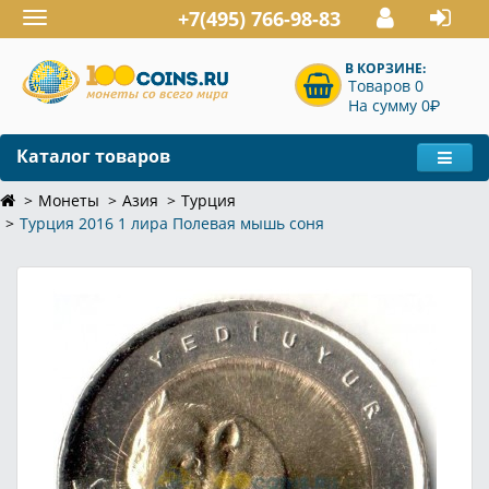
+7(495) 766-98-83
Toggle
navigation
В КОРЗИНЕ:
Товаров 0
P
На сумму 0
Каталог товаров
Монеты
Азия
Турция
Турция 2016 1 лира Полевая мышь соня