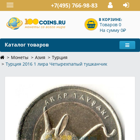
+7(495) 766-98-83
Toggle
navigation
В КОРЗИНЕ:
Товаров 0
P
На сумму 0
Каталог товаров
Монеты
Азия
Турция
Турция 2016 1 лира Четырехпапый тушканчик