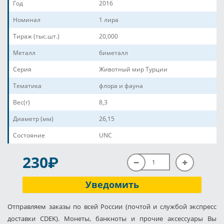
Год
2016
Номинал
1 лира
Тираж (тыс.шт.)
20,000
Металл
биметалл
Серия
Животный мир Турции
Тематика
флора и фауна
Вес(г)
8,3
Диаметр (мм)
26,15
Состояние
UNC
P
230
Уведомить
Отправляем заказы по всей России (почтой и службой экспресс
доставки CDEK). Монеты, банкноты и прочие аксессуары Вы