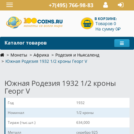
+7(495) 766-98-83
Toggle
navigation
В КОРЗИНЕ:
Товаров 0
P
На сумму 0
Каталог товаров
Монеты
Африка
Родезия и Ньясаленд
Южная Родезия 1932 1/2 кроны Георг V
Южная Родезия 1932 1/2 кроны
Георг V
Год
1932
Номинал
1/2 кроны
Тираж (тыс.шт.)
634,000
Металл
серебро 925