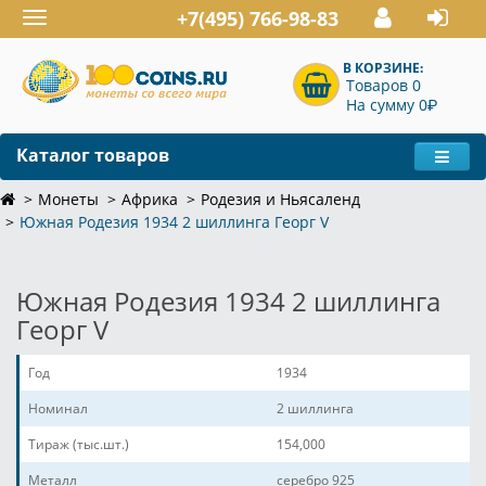
+7(495) 766-98-83
Toggle
navigation
В КОРЗИНЕ:
Товаров 0
P
На сумму 0
Каталог товаров
Монеты
Африка
Родезия и Ньясаленд
Южная Родезия 1934 2 шиллинга Георг V
Южная Родезия 1934 2 шиллинга
Георг V
Год
1934
Номинал
2 шиллинга
Тираж (тыс.шт.)
154,000
Металл
серебро 925